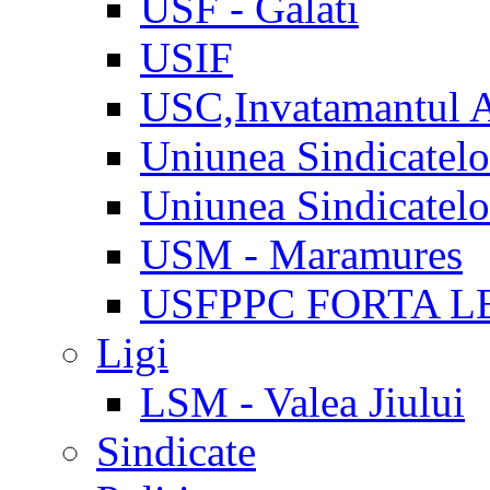
USF - Galati
USIF
USC,Invatamantul 
Uniunea Sindicatel
Uniunea Sindicatel
USM - Maramures
USFPPC FORTA L
Ligi
LSM - Valea Jiului
Sindicate