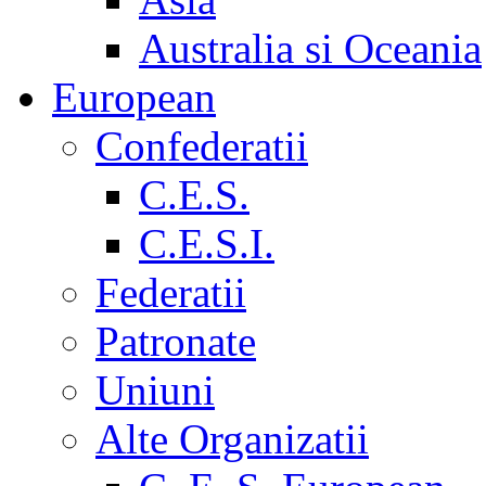
Australia si Oceania
European
Confederatii
C.E.S.
C.E.S.I.
Federatii
Patronate
Uniuni
Alte Organizatii