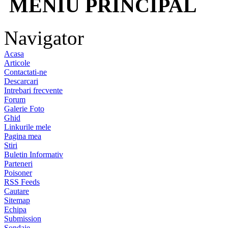
MENIU PRINCIPAL
Navigator
Acasa
Articole
Contactati-ne
Descarcari
Intrebari frecvente
Forum
Galerie Foto
Ghid
Linkurile mele
Pagina mea
Stiri
Buletin Informativ
Parteneri
Poisoner
RSS Feeds
Cautare
Sitemap
Echipa
Submission
Sondaje