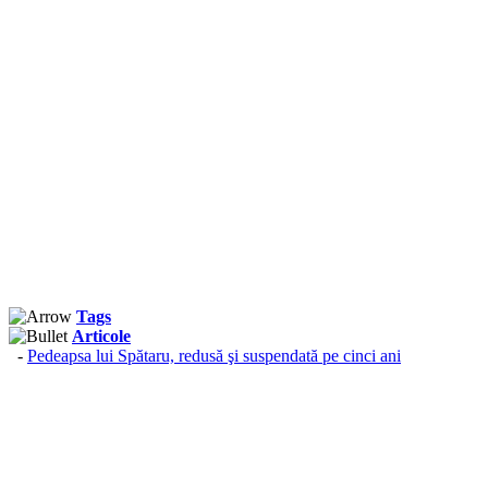
Tags
Articole
-
Pedeapsa lui Spătaru, redusă şi suspendată pe cinci ani