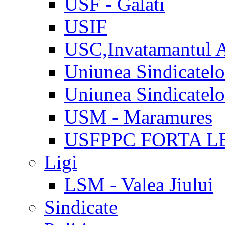
USF - Galati
USIF
USC,Invatamantul 
Uniunea Sindicatel
Uniunea Sindicatel
USM - Maramures
USFPPC FORTA L
Ligi
LSM - Valea Jiului
Sindicate