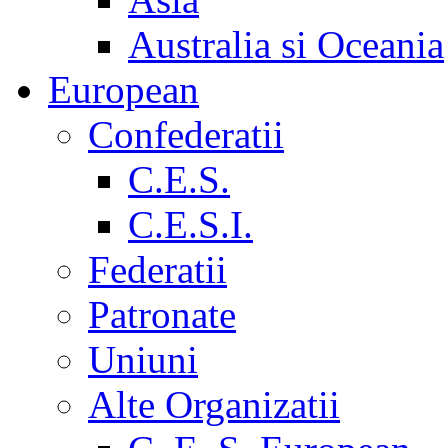
Australia si Oceania
European
Confederatii
C.E.S.
C.E.S.I.
Federatii
Patronate
Uniuni
Alte Organizatii