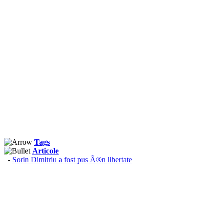
Tags
Articole
-
Sorin Dimitriu a fost pus Ã®n libertate