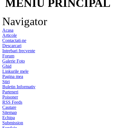
MENIU PRINCIPAL
Navigator
Acasa
Articole
Contactati-ne
Descarcari
Intrebari frecvente
Forum
Galerie Foto
Ghid
Linkurile mele
Pagina mea
Stiri
Buletin Informativ
Parteneri
Poisoner
RSS Feeds
Cautare
Sitemap
Echipa
Submission
Sondaje