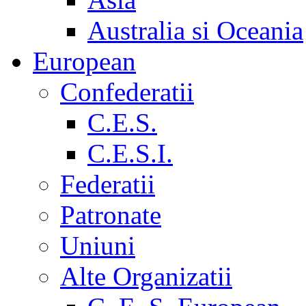
Australia si Oceania
European
Confederatii
C.E.S.
C.E.S.I.
Federatii
Patronate
Uniuni
Alte Organizatii