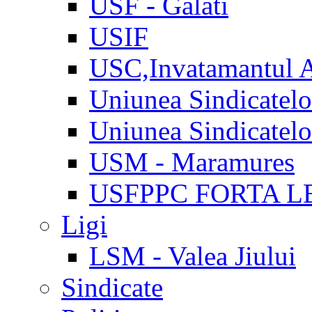
USF - Galati
USIF
USC,Invatamantul 
Uniunea Sindicatel
Uniunea Sindicatel
USM - Maramures
USFPPC FORTA L
Ligi
LSM - Valea Jiului
Sindicate