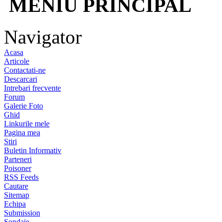
MENIU PRINCIPAL
Navigator
Acasa
Articole
Contactati-ne
Descarcari
Intrebari frecvente
Forum
Galerie Foto
Ghid
Linkurile mele
Pagina mea
Stiri
Buletin Informativ
Parteneri
Poisoner
RSS Feeds
Cautare
Sitemap
Echipa
Submission
Sondaje