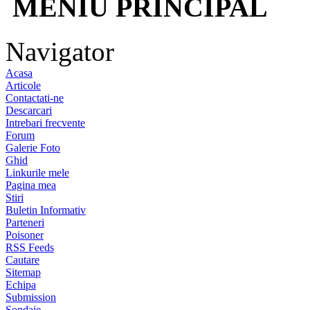
MENIU PRINCIPAL
Navigator
Acasa
Articole
Contactati-ne
Descarcari
Intrebari frecvente
Forum
Galerie Foto
Ghid
Linkurile mele
Pagina mea
Stiri
Buletin Informativ
Parteneri
Poisoner
RSS Feeds
Cautare
Sitemap
Echipa
Submission
Sondaje