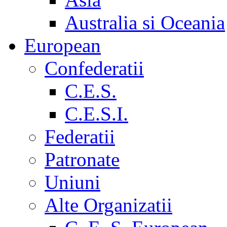
Australia si Oceania
European
Confederatii
C.E.S.
C.E.S.I.
Federatii
Patronate
Uniuni
Alte Organizatii