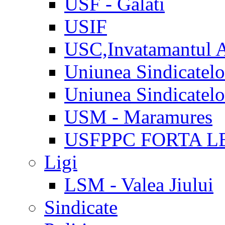
USF - Galati
USIF
USC,Invatamantul 
Uniunea Sindicatel
Uniunea Sindicatel
USM - Maramures
USFPPC FORTA L
Ligi
LSM - Valea Jiului
Sindicate