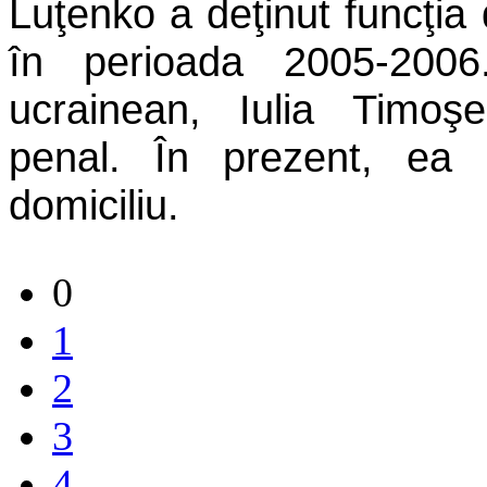
Luţenko a deţinut funcţia 
în perioada 2005-2006
ucrainean, Iulia Timoş
penal. În prezent, ea 
domiciliu.
0
1
2
3
4