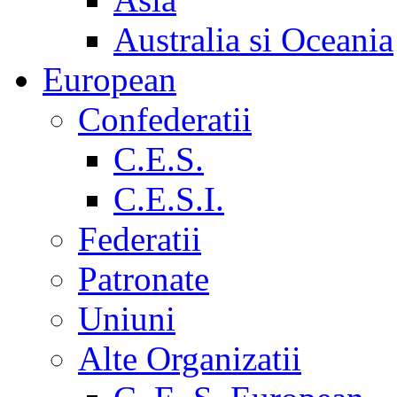
Australia si Oceania
European
Confederatii
C.E.S.
C.E.S.I.
Federatii
Patronate
Uniuni
Alte Organizatii