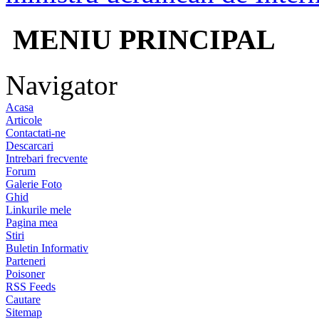
MENIU PRINCIPAL
Navigator
Acasa
Articole
Contactati-ne
Descarcari
Intrebari frecvente
Forum
Galerie Foto
Ghid
Linkurile mele
Pagina mea
Stiri
Buletin Informativ
Parteneri
Poisoner
RSS Feeds
Cautare
Sitemap