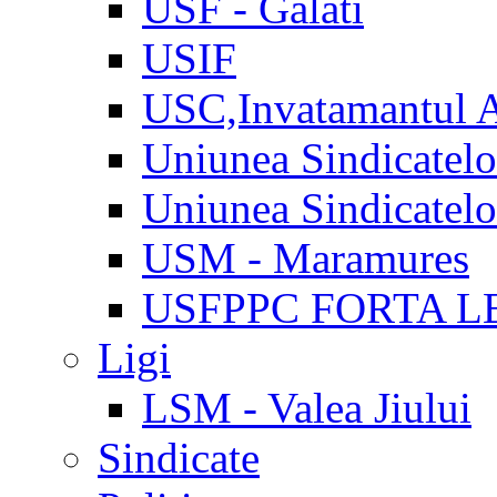
USF - Galati
USIF
USC,Invatamantul 
Uniunea Sindicatel
Uniunea Sindicatel
USM - Maramures
USFPPC FORTA L
Ligi
LSM - Valea Jiului
Sindicate