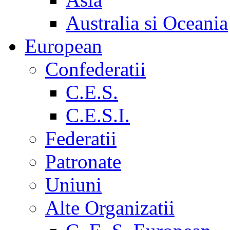
Australia si Oceania
European
Confederatii
C.E.S.
C.E.S.I.
Federatii
Patronate
Uniuni
Alte Organizatii