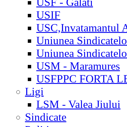
USF - Galati
USIF
USC,Invatamantul 
Uniunea Sindicatel
Uniunea Sindicatel
USM - Maramures
USFPPC FORTA L
Ligi
LSM - Valea Jiului
Sindicate