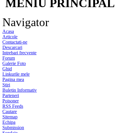
MENIU PRINCIPAL
Navigator
Acasa
Articole
Contactati-ne
Descarcari
Intrebari frecvente
Forum
Galerie Foto
Ghid
Linkurile mele
Pagina mea
Stiri
Buletin Informativ
Parteneri
Poisoner
RSS Feeds
Cautare
Sitemap
Echipa
Submission
Sondaje