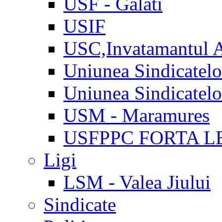
USF - Galati
USIF
USC,Invatamantul 
Uniunea Sindicatel
Uniunea Sindicatel
USM - Maramures
USFPPC FORTA L
Ligi
LSM - Valea Jiului
Sindicate