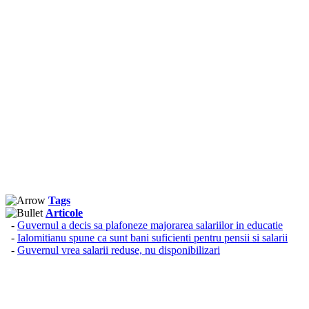
Tags
Articole
-
Guvernul a decis sa plafoneze majorarea salariilor in educatie
-
Ialomitianu spune ca sunt bani suficienti pentru pensii si salarii
-
Guvernul vrea salarii reduse, nu disponibilizari