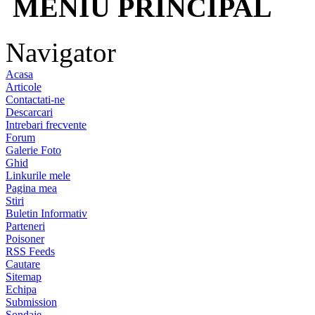
MENIU PRINCIPAL
Navigator
Acasa
Articole
Contactati-ne
Descarcari
Intrebari frecvente
Forum
Galerie Foto
Ghid
Linkurile mele
Pagina mea
Stiri
Buletin Informativ
Parteneri
Poisoner
RSS Feeds
Cautare
Sitemap
Echipa
Submission
Sondaje