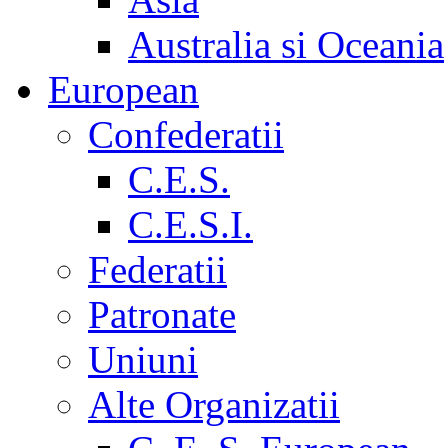
Australia si Oceania
European
Confederatii
C.E.S.
C.E.S.I.
Federatii
Patronate
Uniuni
Alte Organizatii