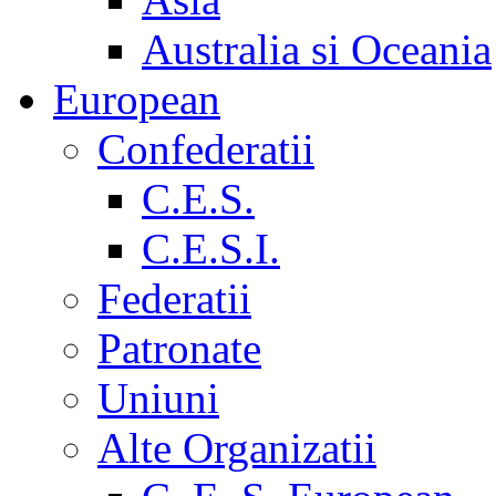
Australia si Oceania
European
Confederatii
C.E.S.
C.E.S.I.
Federatii
Patronate
Uniuni
Alte Organizatii