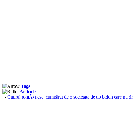
Tags
Articole
-
Cuprul romÃ¢nesc, cumpărat de o societate de tip bidon care nu di