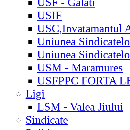
USF - Galati
USIF
USC,Invatamantul 
Uniunea Sindicatel
Uniunea Sindicatel
USM - Maramures
USFPPC FORTA L
Ligi
LSM - Valea Jiului
Sindicate