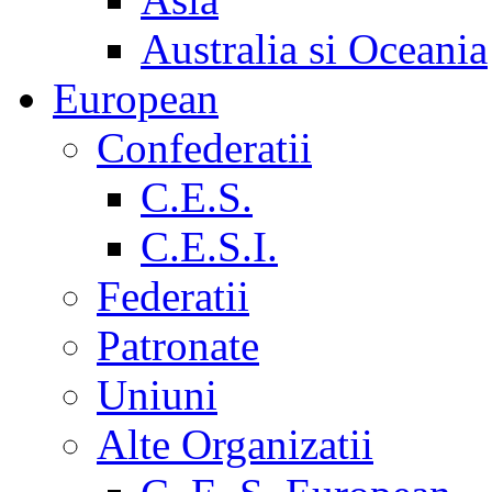
Australia si Oceania
European
Confederatii
C.E.S.
C.E.S.I.
Federatii
Patronate
Uniuni
Alte Organizatii