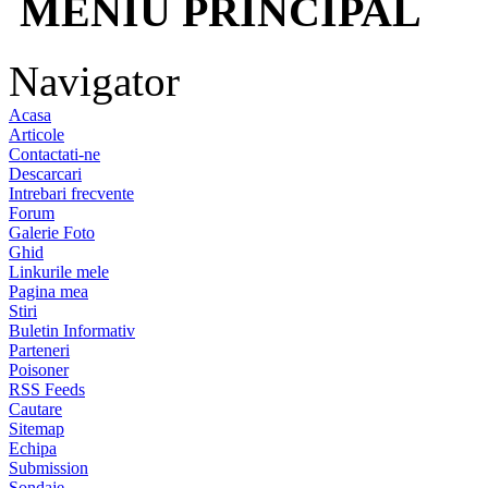
MENIU PRINCIPAL
Navigator
Acasa
Articole
Contactati-ne
Descarcari
Intrebari frecvente
Forum
Galerie Foto
Ghid
Linkurile mele
Pagina mea
Stiri
Buletin Informativ
Parteneri
Poisoner
RSS Feeds
Cautare
Sitemap
Echipa
Submission
Sondaje