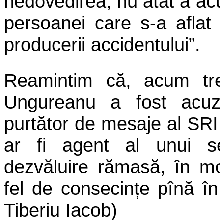
nedovedirea, nu atât a acu
persoanei care s-a aflat
producerii accidentului”.
Reamintim că, acum tre
Ungureanu a fost acuz
purtător de mesaje al SRI,
ar fi agent al unui ser
dezvăluire rămasă, în mo
fel de consecințe pînă î
Tiberiu Iacob)