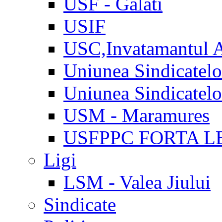
USF - Galati
USIF
USC,Invatamantul 
Uniunea Sindicatel
Uniunea Sindicatel
USM - Maramures
USFPPC FORTA L
Ligi
LSM - Valea Jiului
Sindicate