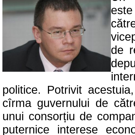
este
căt
vice
de r
depu
inte
politice. Potrivit acestu
cîrma guvernului de căt
unui consorțiu de compan
puternice interese econo