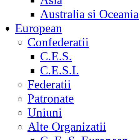
Australia si Oceania
European
Confederatii
C.E.S.
C.E.S.I.
Federatii
Patronate
Uniuni
Alte Organizatii