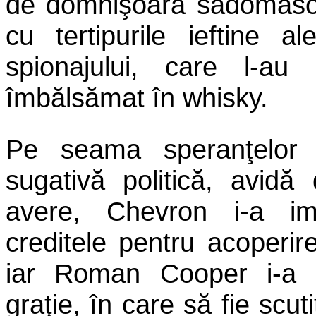
de domnişoară sadomasoc
cu tertipurile ieftine a
spionajului, care l-au
îmbălsămat în whisky.
Pe seama speranţelor î
sugativă politică, avidă
avere, Chevron i-a im
creditele pentru acoperir
iar Roman Cooper i-a 
graţie, în care să fie scut