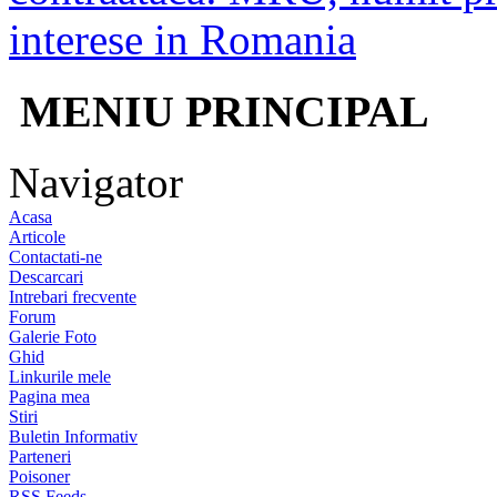
interese in Romania
MENIU PRINCIPAL
Navigator
Acasa
Articole
Contactati-ne
Descarcari
Intrebari frecvente
Forum
Galerie Foto
Ghid
Linkurile mele
Pagina mea
Stiri
Buletin Informativ
Parteneri
Poisoner
RSS Feeds