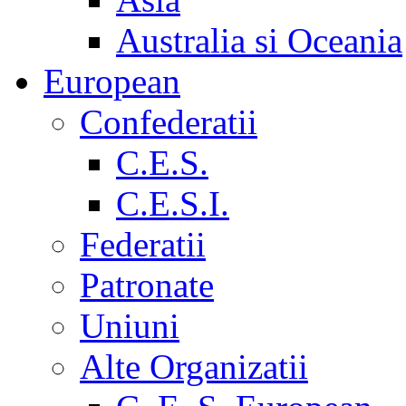
Australia si Oceania
European
Confederatii
C.E.S.
C.E.S.I.
Federatii
Patronate
Uniuni
Alte Organizatii