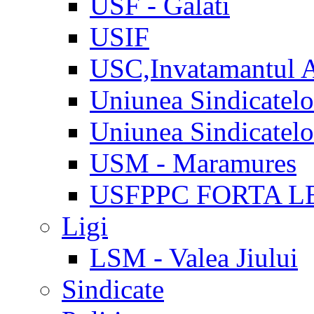
USF - Galati
USIF
USC,Invatamantul 
Uniunea Sindicatel
Uniunea Sindicatel
USM - Maramures
USFPPC FORTA L
Ligi
LSM - Valea Jiului
Sindicate