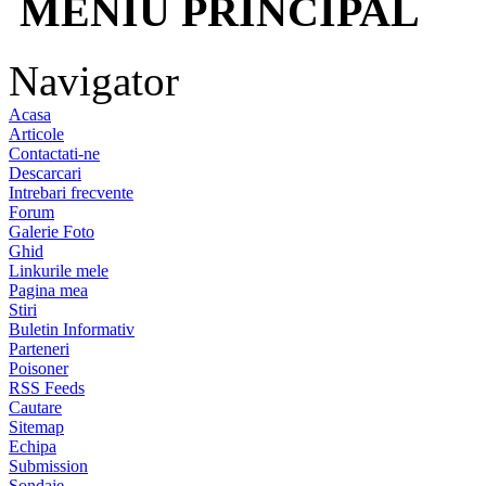
MENIU PRINCIPAL
Navigator
Acasa
Articole
Contactati-ne
Descarcari
Intrebari frecvente
Forum
Galerie Foto
Ghid
Linkurile mele
Pagina mea
Stiri
Buletin Informativ
Parteneri
Poisoner
RSS Feeds
Cautare
Sitemap
Echipa
Submission
Sondaje