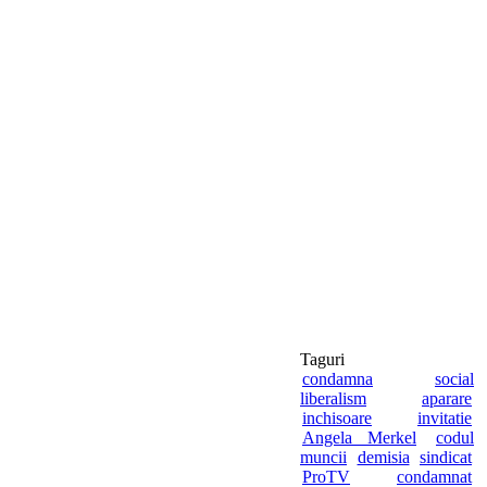
Taguri
condamna
social
liberalism
aparare
inchisoare
invitatie
Angela Merkel
codul
muncii
demisia
sindicat
ProTV
condamnat