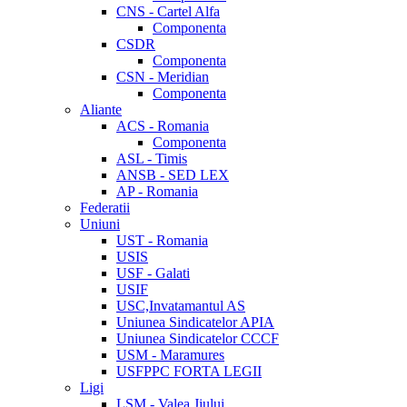
CNS - Cartel Alfa
Componenta
CSDR
Componenta
CSN - Meridian
Componenta
Aliante
ACS - Romania
Componenta
ASL - Timis
ANSB - SED LEX
AP - Romania
Federatii
Uniuni
UST - Romania
USIS
USF - Galati
USIF
USC,Invatamantul AS
Uniunea Sindicatelor APIA
Uniunea Sindicatelor CCCF
USM - Maramures
USFPPC FORTA LEGII
Ligi
LSM - Valea Jiului