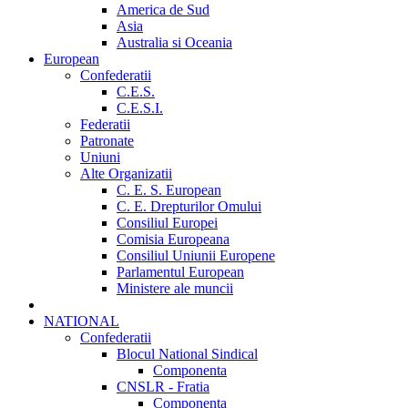
America de Sud
Asia
Australia si Oceania
European
Confederatii
C.E.S.
C.E.S.I.
Federatii
Patronate
Uniuni
Alte Organizatii
C. E. S. European
C. E. Drepturilor Omului
Consiliul Europei
Comisia Europeana
Consiliul Uniunii Europene
Parlamentul European
Ministere ale muncii
NATIONAL
Confederatii
Blocul National Sindical
Componenta
CNSLR - Fratia
Componenta