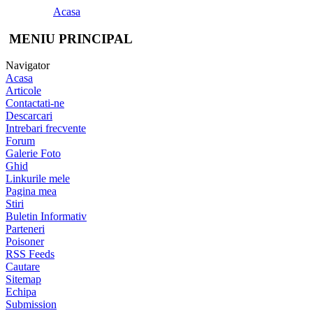
Acasa
MENIU PRINCIPAL
Navigator
Acasa
Articole
Contactati-ne
Descarcari
Intrebari frecvente
Forum
Galerie Foto
Ghid
Linkurile mele
Pagina mea
Stiri
Buletin Informativ
Parteneri
Poisoner
RSS Feeds
Cautare
Sitemap
Echipa
Submission